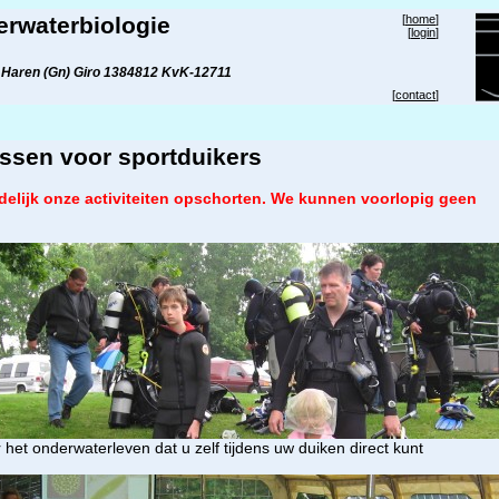
erwaterbiologie
[
home
]
[
login
]
 Haren (Gn) Giro 1384812 KvK-12711
[
contact
]
ssen voor sportduikers
delijk onze activiteiten opschorten. We kunnen voorlopig geen
r het onderwaterleven dat u zelf tijdens uw duiken direct kunt