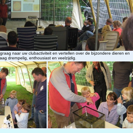
aag naar uw clubactiviteit en vertellen over de bijzondere dieren en
aag drempelig, enthousiast en veelzijdig.